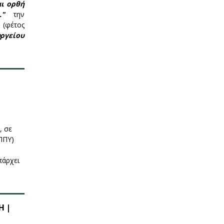
ι ορθή
..."
την
 (φέτος
ργείου
, σε
ΠΠΥ)
πάρχει
Η |