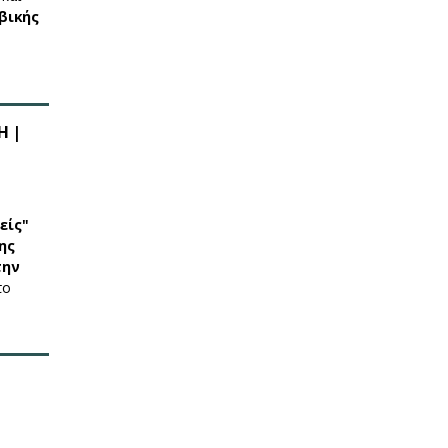
βικής
Η |
είς"
ης
την
το