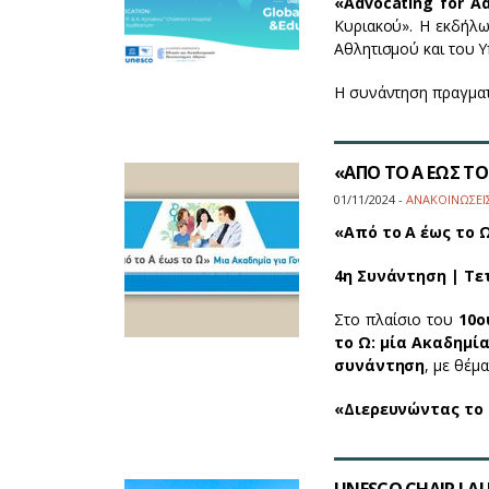
«Advocating for Ad
Κυριακού». Η εκδήλω
Αθλητισμού και του Υ
Η συνάντηση πραγμα
«ΑΠΟ ΤΟ Α ΕΩΣ ΤΟ 
01/11/2024 -
ΑΝΑΚΟΙΝΩΣΕΙ
«Από το Α έως το Ω
4η Συνάντηση | Τε
Στο πλαίσιο του
10ο
το Ω: μία Ακαδημία
συνάντηση
, με θέμα
«Διερευνώντας το