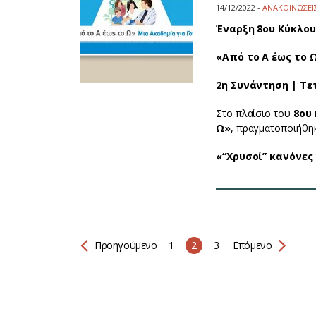
14/12/2022 -
ΑΝΑΚΟΙΝΩΣΕΙ
Έναρξη 8ου Κύκλο
«Από το Α έως το Ω
2η Συνάντηση | Τε
Στο πλαίσιο του
8ου
Ω»
, πραγματοποιήθη
«“Χρυσοί” κανόνες
Προηγούμενο
1
2
3
Επόμενο