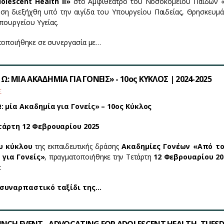
olescent Health II»
στο Αμφιθέατρο του Νοσοκομείου Παίδων «
ση διεξήχθη υπό την αιγίδα του Υπουργείου Παιδείας, Θρησκευμά
πουργείου Υγείας.
τοποιήθηκε σε συνεργασία με…
Ω: ΜΙΑ ΑΚΑΔΗΜΙΑ ΓΙΑ ΓΟΝΕΙΣ» - 10ος ΚΥΚΛΟΣ | 2024-2025
Σ
: μία Ακαδημία για Γονείς» – 10ος Κύκλος
τάρτη 12 Φεβρουαρίου 2025
υ κύκλου
της εκπαιδευτικής δράσης
Ακαδημίες Γονέων «Από το
 για Γονείς»
, πραγματοποιήθηκε την Τετάρτη
12 Φεβρουαρίου 20
:
 συναρπαστικό ταξίδι της…