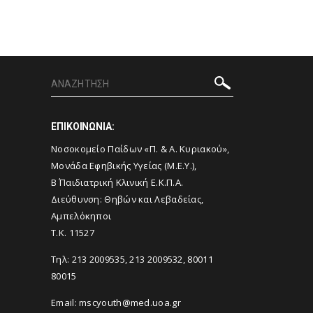
ΕΠΙΚΟΙΝΩΝΙΑ:
Νοσοκομείο Παίδων «Π. & Α. Κυριακού»,
Μονάδα Εφηβικής Υγείας (Μ.Ε.Υ.),
Β΄ Παιδιατρική Κλινική Ε.Κ.Π.Α.
Διεύθυνση: Θηβών και Λεβαδείας,
Αμπελόκηποι
Τ.Κ. 11527
Τηλ: 213 2009535, 213 2009532, 80011
80015
Email:
mscyouth@med.uoa.gr