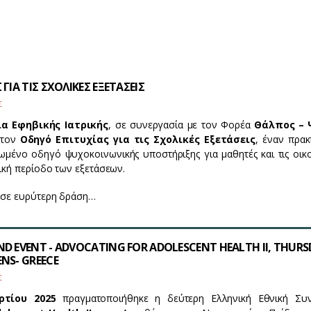
ΓΙΑ ΤΙΣ ΣΧΟΛΙΚΕΣ ΕΞΕΤΑΣΕΙΣ
Σ
ία Εφηβικής Ιατρικής
, σε συνεργασία με τον Φορέα
Θάλπος – 
 τον
Οδηγό Επιτυχίας για τις Σχολικές Εξετάσεις
, έναν πρακ
ωμένο οδηγό ψυχοκοινωνικής υποστήριξης για μαθητές και τις οικο
τική περίοδο των εξετάσεων.
 σε ευρύτερη δράση…
D EVENT - ADVOCATING FOR ADOLESCENT HEALTH II, THUR
NS- GREECE
Σ
ρτίου 2025
πραγματοποιήθηκε η δεύτερη Ελληνική Εθνική Συ