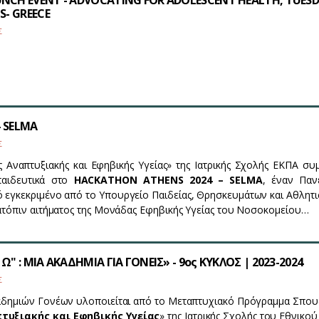
NCH EVENT - ADVOCATING FOR ADOLESCENT HEALTH, TUES
S- GREECE
Σ
 SELMA
Σ
 Αναπτυξιακής και Εφηβικής Υγείας» της Ιατρικής Σχολής ΕΚΠΑ συμ
παιδευτικά στο
HACKATHON ATHENS 2024 – SELMA
, έναν Παν
 εγκεκριμένο από το Υπουργείο Παιδείας, Θρησκευμάτων και Αθλητι
κατόπιν αιτήματος της Μονάδας Εφηβικής Υγείας του Νοσοκομείου…
Ω" : ΜΙΑ ΑΚΑΔΗΜΙΑ ΓΙΑ ΓΟΝΕΙΣ» - 9ος ΚΥΚΛΟΣ | 2023-2024
Σ
αδημιών Γονέων υλοποιείται από το Μεταπτυχιακό Πρόγραμμα Σπο
τυξιακής και Εφηβικής Υγείας
» της Ιατρικής Σχολής του Εθνικού