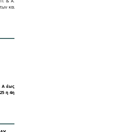
Π. & Α.
των και
 Α έως
25 η 4η