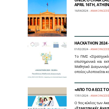
UNESCO CHAIR LAU
APRIL 16TH, ATHEN
16/04/2024 -
ΑΝΑΚΟΙΝΩΣΕΙ
HACKATHON 2024 -
01/02/2024 -
ΑΝΑΚΟΙΝΩΣΕΙ
Το ΠΜΣ «Στρατηγικές
επιστημονικά και εκ
Μαθητικό Διαγωνισμό
οποίος υλοποιείται 
«ΑΠΟ ΤΟ Α ΕΩΣ ΤΟ 
17/01/2024 -
ΑΝΑΚΟΙΝΩΣΕΙ
Ο 9ος κύκλος των Ακ
«
Στρατηγικές Αναπ