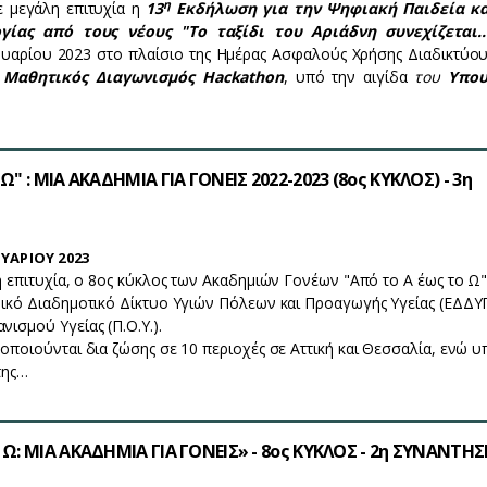
η
 μεγάλη επιτυχία η
13
Εκδήλωση για την Ψηφιακή Παιδεία κα
γίας από τους νέους "Το ταξίδι του Αριάδνη συνεχίζεται
αρίου 2023 στο πλαίσιο της Ημέρας Ασφαλούς Χρήσης Διαδικτύου
Μαθητικός Διαγωνισμός
Hackathon
, υπό την αιγίδα
του
Υπου
Ω" : ΜΙΑ ΑΚΑΔΗΜΙΑ ΓΙΑ ΓΟΝΕΙΣ 2022-2023 (8ος ΚΥΚΛΟΣ) - 3η
ΥΑΡΙΟΥ 2023
η επιτυχία, ο 8ος κύκλος των Ακαδημιών Γονέων "Από το Α έως το Ω"
νικό Διαδημοτικό Δίκτυο Υγιών Πόλεων και Προαγωγής Υγείας (ΕΔΔΥ
ισμού Υγείας (Π.Ο.Υ.).
οποιούνται δια ζώσης σε 10 περιοχές σε Αττική και Θεσσαλία, ενώ υ
της…
Ω: ΜΙΑ ΑΚΑΔΗΜΙΑ ΓΙΑ ΓΟΝΕΙΣ» - 8ος ΚΥΚΛΟΣ - 2η ΣΥΝΑΝΤΗΣ