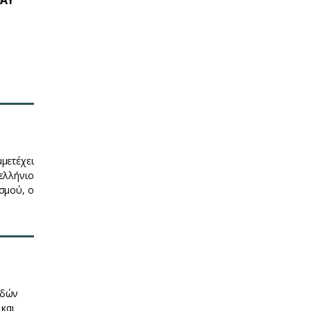
DAY
μετέχει
ελλήνιο
σμού, ο
υδών
 και