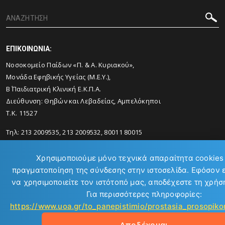
ΕΠΙΚΟΙΝΩΝΙΑ:
Νοσοκομείο Παίδων «Π. & Α. Κυριακού»,
Μονάδα Εφηβικής Υγείας (Μ.Ε.Υ.),
Β΄ Παιδιατρική Κλινική Ε.Κ.Π.Α.
Διεύθυνση: Θηβών και Λεβαδείας, Αμπελόκηποι
Τ.Κ. 11527
Τηλ: 213 2009535, 213 2009532, 80011 80015
Email:
mscyouth@med.uoa.gr
Χρησιμοποιούμε μόνο τεχνικά απαραίτητα cookies 
πραγματοποίηση της σύνδεσης στην ιστοσελίδα. Εφόσον 
να χρησιμοποιείτε τον ιστότοπό μας, αποδέχεστε τη χρήσ
Για περισσότερες πληροφορίες:
https://www.uoa.gr/to_panepistimio/prostasia_prosopi
Copyright © 2026
Αποδέχομαι
Εθνικό και Καποδιστριακό Πανεπιστήμιο Αθηνών