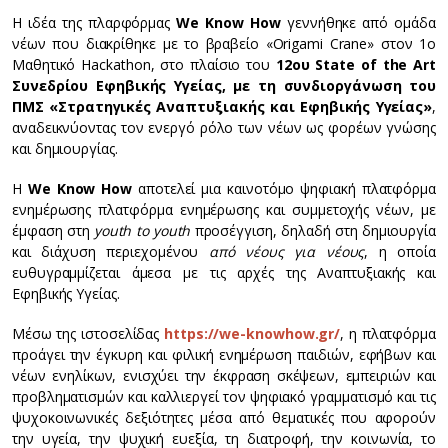
Η ιδέα της πλαρφόρμας
We Know How
γεννήθηκε από ομάδα
νέων που διακρίθηκε με το βραβείο «Origami Crane» στον 1ο
Μαθητικό Hackathon, στο πλαίσιο του
12ου State of the Art
Συνεδρίου Εφηβικής Υγείας, με τη συνδιοργάνωση του
ΠΜΣ «Στρατηγικές Αναπτυξιακής και Εφηβικής Υγείας»
,
αναδεικνύοντας τον ενεργό ρόλο των νέων ως φορέων γνώσης
και δημιουργίας.
Η
We Know How
αποτελεί μια καινοτόμο ψηφιακή πλατφόρμα
ενημέρωσης πλατφόρμα ενημέρωσης και συμμετοχής νέων, με
έμφαση στη
youth to youth
προσέγγιση, δηλαδή στη δημιουργία
και διάχυση περιεχομένου
από νέους για νέους
, η οποία
ευθυγραμμίζεται άμεσα με τις αρχές της Αναπτυξιακής και
Εφηβικής Υγείας.
Μέσω της ιστοσελίδας
https://we-knowhow.gr/
, η πλατφόρμα
προάγει την έγκυρη και φιλική ενημέρωση παιδιών, εφήβων και
νέων ενηλίκων, ενισχύει την έκφραση σκέψεων, εμπειριών και
προβληματισμών και καλλιεργεί τον ψηφιακό γραμματισμό και τις
ψυχοκοινωνικές δεξιότητες μέσα από θεματικές που αφορούν
την υγεία, την ψυχική ευεξία, τη διατροφή, την κοινωνία, το