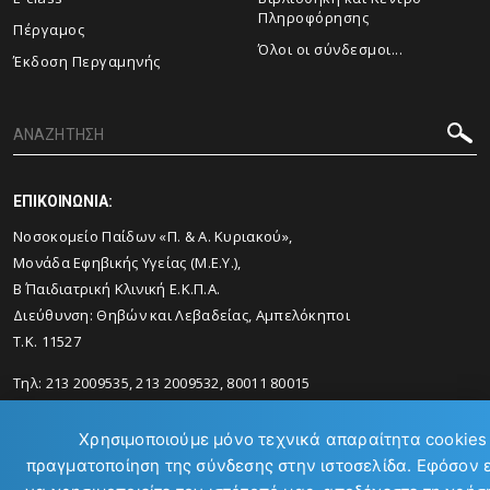
Πληροφόρησης
Πέργαμος
Όλοι οι σύνδεσμοι...
Έκδοση Περγαμηνής
ΕΠΙΚΟΙΝΩΝΙΑ:
Νοσοκομείο Παίδων «Π. & Α. Κυριακού»,
Μονάδα Εφηβικής Υγείας (Μ.Ε.Υ.),
Β΄ Παιδιατρική Κλινική Ε.Κ.Π.Α.
Διεύθυνση: Θηβών και Λεβαδείας, Αμπελόκηποι
Τ.Κ. 11527
Τηλ: 213 2009535, 213 2009532, 80011 80015
Email:
mscyouth@med.uoa.gr
Χρησιμοποιούμε μόνο τεχνικά απαραίτητα cookies 
πραγματοποίηση της σύνδεσης στην ιστοσελίδα. Εφόσον 