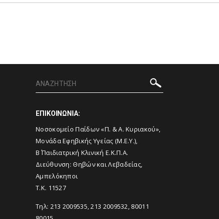
ΕΠΙΚΟΙΝΩΝΙΑ:
Νοσοκομείο Παίδων «Π. & Α. Κυριακού»,
Μονάδα Εφηβικής Υγείας (Μ.Ε.Υ.),
Β΄ Παιδιατρική Κλινική Ε.Κ.Π.Α.
Διεύθυνση: Θηβών και Λεβαδείας,
Αμπελόκηποι
Τ.Κ. 11527
Τηλ: 213 2009535, 213 2009532, 80011
80015