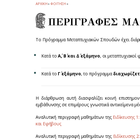
ΑΡΧΙΚΗ
»
ΦΟΙΤΗΣΗ
»
ΠΕΡΙΓΡΑΦΕΣ Μ
Το Πρόγραμμα Μεταπτυχιακών Σπουδών έχει διάρ
Κατά το
Α΄, Β΄ και Δ΄ εξάμηνο
, οι μεταπτυχιακο
Κατά το
Γ΄ εξάμηνο
, το πρόγραμμα
διαχωρίζετ
Η διάρθρωση αυτή διασφαλίζει κοινή επιστημον
εμβάθυνσης σε επιμέρους γνωστικά αντικείμενα μ
Αναλυτική περιγραφή μαθημάτων της
Ειδίκευσης 1
και Εφήβους
Αναλυτική περιγραφή μαθημάτων της
Ειδίκευσης 2