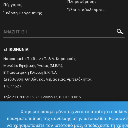
Πληροφόρησης
Πέργαμος
Όλοι οι σύνδεσμοι...
Έκδοση Περγαμηνής
ΕΠΙΚΟΙΝΩΝΙΑ:
Νοσοκομείο Παίδων «Π. & Α. Κυριακού»,
Μονάδα Εφηβικής Υγείας (Μ.Ε.Υ.),
Β΄ Παιδιατρική Κλινική Ε.Κ.Π.Α.
Διεύθυνση: Θηβών και Λεβαδείας, Αμπελόκηποι
Τ.Κ. 11527
Τηλ: 213 2009535, 213 2009532, 80011 80015
Email:
mscyouth@med.uoa.gr
Χρησιμοποιούμε μόνο τεχνικά απαραίτητα cookies 
πραγματοποίηση της σύνδεσης στην ιστοσελίδα. Εφόσον 
να χρησιμοποιείτε τον ιστότοπό μας, αποδέχεστε τη χρήσ