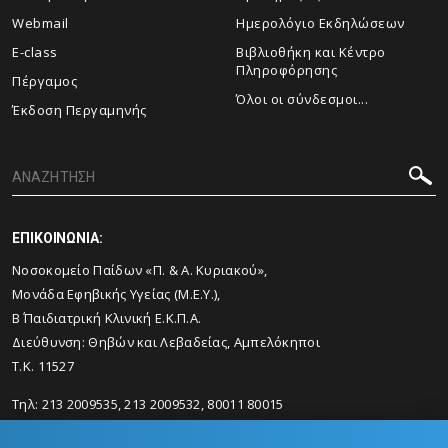
Webmail
Ημερολόγιο Εκδηλώσεων
E-class
Βιβλιοθήκη και Κέντρο
Πληροφόρησης
Πέργαμος
Όλοι οι σύνδεσμοι...
Έκδοση Περγαμηνής
ΕΠΙΚΟΙΝΩΝΙΑ:
Νοσοκομείο Παίδων «Π. & Α. Κυριακού»,
Μονάδα Εφηβικής Υγείας (Μ.Ε.Υ.),
Β΄ Παιδιατρική Κλινική Ε.Κ.Π.Α.
Διεύθυνση: Θηβών και Λεβαδείας, Αμπελόκηποι
Τ.Κ. 11527
Τηλ: 213 2009535, 213 2009532, 80011 80015
Email:
mscyouth@med.uoa.gr