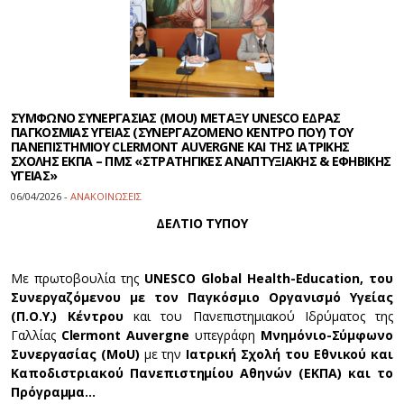
ΣΥΜΦΩΝΟ ΣΥΝΕΡΓΑΣΙΑΣ (MOU) ΜΕΤΑΞΥ UNESCO ΕΔΡΑΣ
ΠΑΓΚΟΣΜΙΑΣ ΥΓΕΙΑΣ (ΣΥΝΕΡΓΑΖΟΜΕΝΟ ΚΕΝΤΡΟ ΠΟΥ) ΤΟΥ
ΠΑΝΕΠΙΣΤΗΜΙΟΥ CLERMONT AUVERGNE ΚΑΙ ΤΗΣ ΙΑΤΡΙΚΗΣ
ΣΧΟΛΗΣ ΕΚΠΑ – ΠΜΣ «ΣΤΡΑΤΗΓΙΚΕΣ ΑΝΑΠΤΥΞΙΑΚΗΣ & ΕΦΗΒΙΚΗΣ
ΥΓΕΙΑΣ»
06/04/2026 -
ΑΝΑΚΟΙΝΩΣΕΙΣ
ΔΕΛΤΙΟ ΤΥΠΟΥ
Με πρωτοβουλία της
UNESCO Global Health-Education, του
Συνεργαζόμενου με τον Παγκόσμιο Οργανισμό Υγείας
(Π.Ο.Υ.) Κέντρου
και του Πανεπιστημιακού Ιδρύματος της
Γαλλίας
Clermont Auvergne
υπεγράφη
Μνημόνιο-Σύμφωνο
Συνεργασίας (ΜοU)
με την
Ιατρική Σχολή του Εθνικού και
Καποδιστριακού Πανεπιστημίου Αθηνών (ΕΚΠΑ) και το
Πρόγραμμα…