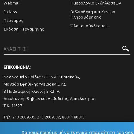
Webmail
Ημερολόγιο Εκδηλώσεων
E-class
Βιβλιοθήκη και Κέντρο
Πληροφόρησης
Πέργαμος
Όλοι οι σύνδεσμοι...
Έκδοση Περγαμηνής
ΕΠΙΚΟΙΝΩΝΙΑ:
Νοσοκομείο Παίδων «Π. & Α. Κυριακού»,
Μονάδα Εφηβικής Υγείας (Μ.Ε.Υ.),
Β΄ Παιδιατρική Κλινική Ε.Κ.Π.Α.
Διεύθυνση: Θηβών και Λεβαδείας, Αμπελόκηποι
Τ.Κ. 11527
Τηλ: 213 2009535, 213 2009532, 80011 80015
Email:
mscyouth@med.uoa.gr
Χρησιμοποιούμε μόνο τεχνικά απαραίτητα cookies 