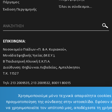
Πέργαμος
Όλοι οι σύνδεσμοι...
Έκδοση Περγαμηνής
ΕΠΙΚΟΙΝΩΝΙΑ:
Νοσοκομείο Παίδων «Π. & Α. Κυριακού»,
Μονάδα Εφηβικής Υγείας (Μ.Ε.Υ.),
Β΄ Παιδιατρική Κλινική Ε.Κ.Π.Α.
Διεύθυνση: Θηβών και Λεβαδείας, Αμπελόκηποι
Τ.Κ. 11527
Τηλ: 213 2009535, 213 2009532, 80011 80015
Email:
mscyouth@med.uoa.gr
Χρησιμοποιούμε μόνο τεχνικά απαραίτητα cookies 
πραγματοποίηση της σύνδεσης στην ιστοσελίδα. Εφόσον 
να χρησιμοποιείτε τον ιστότοπό μας, αποδέχεστε τη χρήσ