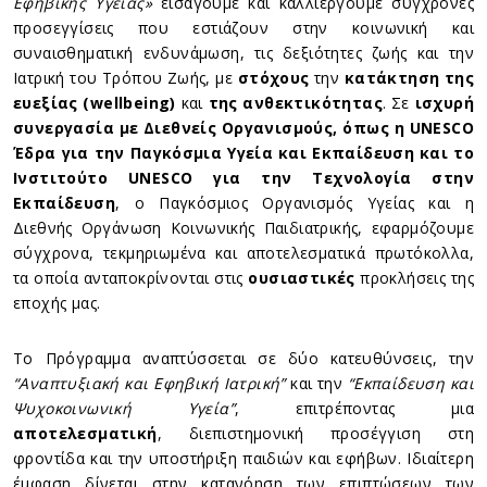
Εφηβικής Υγείας»
εισάγουμε και καλλιεργούμε σύγχρονες
προσεγγίσεις που εστιάζουν στην κοινωνική και
συναισθηματική ενδυνάμωση, τις δεξιότητες ζωής και την
Ιατρική του Τρόπου Ζωής, με
στόχους
την
κατάκτηση της
ευεξίας (wellbeing)
και
της ανθεκτικότητας
. Σε
ισχυρή
συνεργασία με Διεθνείς Οργανισμούς, όπως η UNESCO
Έδρα για την Παγκόσμια Υγεία και Εκπαίδευση και το
Ινστιτούτο UNESCO για την Τεχνολογία στην
Εκπαίδευση
, ο Παγκόσμιος Οργανισμός Υγείας και η
Διεθνής Οργάνωση Κοινωνικής Παιδιατρικής, εφαρμόζουμε
σύγχρονα, τεκμηριωμένα και αποτελεσματικά πρωτόκολλα,
τα οποία ανταποκρίνονται στις
ουσιαστικές
προκλήσεις της
εποχής μας.
Το Πρόγραμμα αναπτύσσεται σε δύο κατευθύνσεις, την
“
Αναπτυξιακή και Εφηβική Ιατρική”
και την
“
Εκπαίδευση και
Ψυχοκοινωνική Υγεία”
, επιτρέποντας μια
αποτελεσματική
, διεπιστημονική προσέγγιση στη
φροντίδα και την υποστήριξη παιδιών και εφήβων. Ιδιαίτερη
έμφαση δίνεται στην κατανόηση των επιπτώσεων των